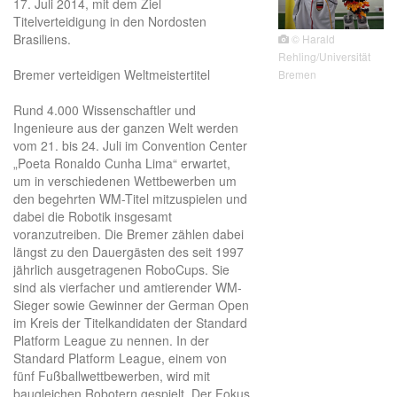
17. Juli 2014, mit dem Ziel
Titelverteidigung in den Nordosten
Brasiliens.
© Harald
Rehling/Universität
Bremer verteidigen Weltmeistertitel
Bremen
Rund 4.000 Wissenschaftler und
Ingenieure aus der ganzen Welt werden
vom 21. bis 24. Juli im Convention Center
„Poeta Ronaldo Cunha Lima“ erwartet,
um in verschiedenen Wettbewerben um
den begehrten WM-Titel mitzuspielen und
dabei die Robotik insgesamt
voranzutreiben. Die Bremer zählen dabei
längst zu den Dauergästen des seit 1997
jährlich ausgetragenen RoboCups. Sie
sind als vierfacher und amtierender WM-
Sieger sowie Gewinner der German Open
im Kreis der Titelkandidaten der Standard
Platform League zu nennen. In der
Standard Platform League, einem von
fünf Fußballwettbewerben, wird mit
baugleichen Robotern gespielt. Der Fokus