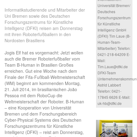
Universität Bremen/
Informatikstudierende und Mitarbeiter der
Deutsches
Uni Bremen sowie des Deutschen
Forschungszentrum
Forschungszentrums für Künstliche
für Künstliche
Intelligenz (DFKI) reisen am Donnerstag
Intelligenz GmbH
mit ihren Roboterfußballern in den
(DFKI) Tim Laue (B-
Nordosten Brasiliens
Human-Team-
Mitarbeiter) Telefon:
Jogis Elf hat es vorgemacht: Jetzt wollen
0421-218-64209 E-
auch die Bremer Roboterfußballer vom
Mail:
Team B-Human in Brasilien Großes
Tim.Laue@dfki.de
erreichen. Gut eine Woche nach dem
DFKI-Team
Finale der Fifa-Fußball-Weltmeisterschaft
Unternehmenskommuni
(WM) beginnt am kommenden Montag,
Astrid Labbert
21. Juli 2014, im brasilianischen João
Telefon: 0421-
Pessoa mit dem RoboCup die
17845 6626 E-Mail:
Weltmeisterschaft der Roboter. B-Human
uk-hb@dfki.de
– eine Kooperation von Universität
Bremen und dem Forschungsbereich
Cyber-Physical Systems des Deutschen
Forschungszentrums für Künstliche
Intelligenz (DFKI) – reist am Donnerstag,