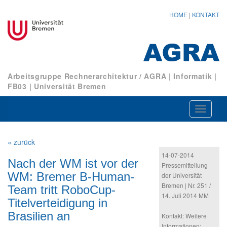
HOME
|
KONTAKT
Arbeitsgruppe Rechnerarchitektur / AGRA
|
Informatik
|
FB03
|
Universität Bremen
Navigat
ein-/au
« zurück
14-07-2014
Nach der WM ist vor der
Pressemitteilung
WM: Bremer B-Human-
der Universität
Bremen | Nr. 251 /
Team tritt RoboCup-
14. Juli 2014 MM
Titelverteidigung in
Brasilien an
Kontakt: Weitere
Informationen: