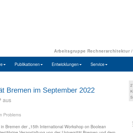
Arbeitsgruppe Rechnerarchitektur 
re
Publikationen
Entwicklungen
Service
2
tät Bremen im September 2022
K
S
P aus
an Problems
 in Bremen der „15th International Workshop on Boolean
 diesjährige Veranstaltung von der Universität Bremen und dem