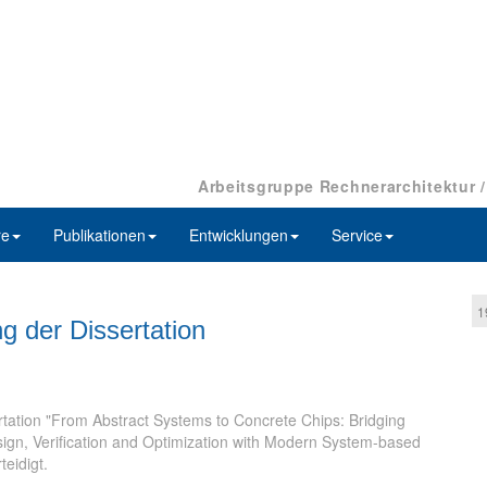
Arbeitsgruppe Rechnerarchitektur 
re
Publikationen
Entwicklungen
Service
1
ng der Dissertation
rtation "From Abstract Systems to Concrete Chips: Bridging
sign, Verification and Optimization with Modern System-based
eidigt.