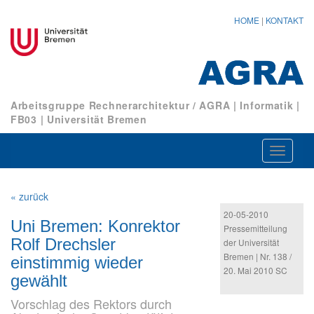
HOME
|
KONTAKT
Arbeitsgruppe Rechnerarchitektur / AGRA
|
Informatik
|
FB03
|
Universität Bremen
Navigat
ein-/au
« zurück
20-05-2010
Uni Bremen: Konrektor
Pressemitteilung
Rolf Drechsler
der Universität
Bremen | Nr. 138 /
einstimmig wieder
20. Mai 2010 SC
gewählt
Vorschlag des Rektors durch