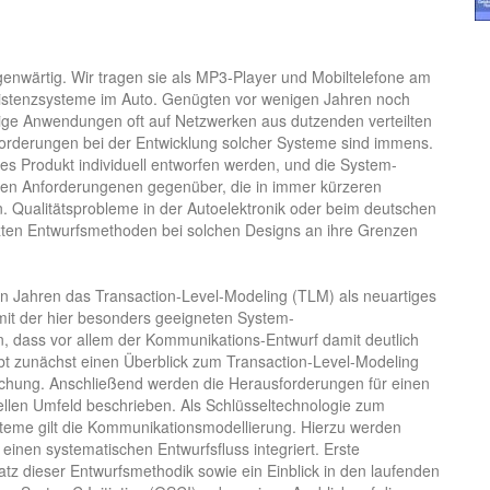
genwärtig. Wir tragen sie als MP3-Player und Mobiltelefone am
sistenzsysteme im Auto. Genügten vor wenigen Jahren noch
utige Anwendungen oft auf Netzwerken aus dutzenden verteilten
orderungen bei der Entwicklung solcher Systeme sind immens.
s Produkt individuell entworfen werden, und die System-
den Anforderungenen gegenüber, die in immer kürzeren
. Qualitätsprobleme in der Autoelektronik oder beim deutschen
zten Entwurfsmethoden bei solchen Designs an ihre Grenzen
ten Jahren das Transaction-Level-Modeling (TLM) als neuartiges
 mit der hier besonders geeigneten System-
 dass vor allem der Kommunikations-Entwurf damit deutlich
ibt zunächst einen Überblick zum Transaction-Level-Modeling
schung. Anschließend werden die Herausforderungen für einen
iellen Umfeld beschrieben. Als Schlüsseltechnologie zum
ysteme gilt die Kommunikationsmodellierung. Hierzu werden
einen systematischen Entwurfsfluss integriert. Erste
tz dieser Entwurfsmethodik sowie ein Einblick in den laufenden