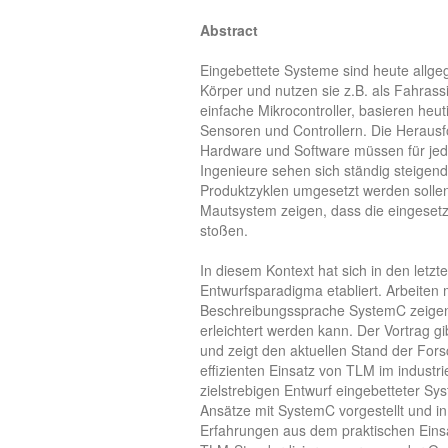
Abstract
Eingebettete Systeme sind heute allge
Körper und nutzen sie z.B. als Fahras
einfache Mikrocontroller, basieren he
Sensoren und Controllern. Die Herausf
Hardware und Software müssen für jede
Ingenieure sehen sich ständig steigen
Produktzyklen umgesetzt werden sollen
Mautsystem zeigen, dass die eingeset
stoßen.
In diesem Kontext hat sich in den letz
Entwurfsparadigma etabliert. Arbeiten
Beschreibungssprache SystemC zeigen,
erleichtert werden kann. Der Vortrag g
und zeigt den aktuellen Stand der For
effizienten Einsatz von TLM im industr
zielstrebigen Entwurf eingebetteter S
Ansätze mit SystemC vorgestellt und in 
Erfahrungen aus dem praktischen Einsa