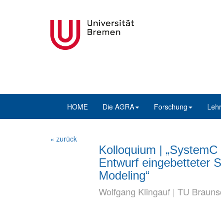
HOME
Die AGRA
Forschung
Leh
« zurück
Kolloquium | „SystemC 
Entwurf eingebetteter 
Modeling“
Wolfgang Klingauf | TU Braun