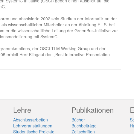
 SystemC Initiative (OSCI) geben einen Ausblick auf die
mC.
oren und absolvierte 2002 sein Studium der Informatik an der
als wissenschaftlicher Mitarbeiter an der Abteilung E.I.S. bei
m er die wissenschaftliche Leitung der GreenBus-Initiative zur
ionsmodellierung mit SystemC.
Programmkomitees, der OSCI TLM Working Group und der
05 erhielt Herr Klingauf den „Best Interactive Presentation
Lehre
Publikationen
E
Abschlussarbeiten
Bücher
So
Lehrveranstaltungen
Buchbeiträge
H
Studentische Projekte
Zeitschriften