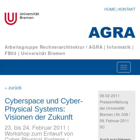
HOME
|
KONTAKT
Arbeitsgruppe Rechnerarchitektur / AGRA
|
Informatik
|
FB03
|
Universität Bremen
Navigat
ein-/au
« zurück
09-02-2011
Cyberspace und Cyber-
Pressemitteilung
Physical Systems:
der Universität
Bremen | Nr. 039 /
Visionen der Zukunft
09. Februar 2011
23. bis 24. Februar 2011 |
SC
Workshop zum Entwurf von
Cyber-Physical Systems /
Auch erschienen: