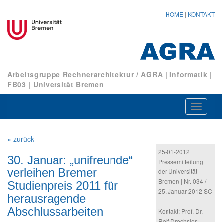
HOME
|
KONTAKT
Arbeitsgruppe Rechnerarchitektur / AGRA
|
Informatik
|
FB03
|
Universität Bremen
Navigat
ein-/au
« zurück
25-01-2012
30. Januar: „unifreunde“
Pressemitteilung
verleihen Bremer
der Universität
Bremen | Nr. 034 /
Studienpreis 2011 für
25. Januar 2012 SC
herausragende
Abschlussarbeiten
Kontakt: Prof. Dr.
Rolf Drechsler