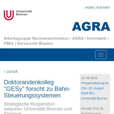
HOME
|
KONTAKT
Arbeitsgruppe Rechnerarchitektur / AGRA
|
Informatik
|
FB03
|
Universität Bremen
Navigat
ein-/au
« zurück
25-08-2006
Doktorandenkolleg
Pressemitteilung Nr.
"GESy" forscht zu Bahn-
254 / 25. August
2006 RO -
Steuerungssystemen
Universität Bremen
Strategische Kooperation
zwischen Universität Bremen und
Kontakt: Prof. Dr.
Siemens
Rolf Drechsler