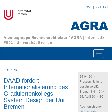
HOME
|
KONTAKT
Arbeitsgruppe Rechnerarchitektur / AGRA
|
Informatik
|
FB03
|
Universität Bremen
Navigat
ein-/au
« zurück
25-04-2014
DAAD fördert
Pressemitteilung
Internationalisierung des
der Universität
Bremen | Nr. 124 /
Graduiertenkollegs
25. April 2014 SC
System Design der Uni
Bremen
Auch erschienen:
ad hoc news
|