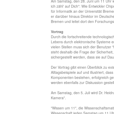
Am Samstag, den 28. Juni um 11 Uhr wir
ich zähl' auf Dich": Wie Entwickler Chip
für Informatik an der Universität Bremen
er darüber hinaus Direktor im Deutsche
Bremen und leitet dort den Forschungs
Vortrag
Durch die fortschreitende technologisc
Lebens durch elektronische Systeme erl
vielen Stellen muss sich der Benutzer 
steht deshalb die Frage der Sicherheit
sichergestellt werden, dass sie auf Dau
Der Vortrag gibt einen Überblick zu exi
Alltagsbeispiele auf und illustriert, d
Komponenten bestehen, erfolgreich ge
werden ebenfalls zur Diskussion gestell
Am Samstag, den 5. Juli wird Dr. Heidr
Kamera".
"Wissen um 11", die Wissenschaftsmat
Wissenschaft jeden Samstag um 11 Uhr 