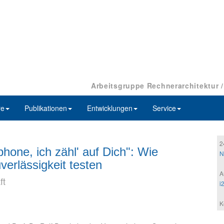
Arbeitsgruppe Rechnerarchitektur 
re
Publikationen
Entwicklungen
Service
2
hone, ich zähl' auf Dich": Wie
N
verlässigkeit testen
A
ft
i
K