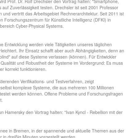
d Prof. Dr. Rolf Drechsler den Vortrag halten: "Smartphone,
s auf Zuverlässigkeit testen. Drechsler ist seit 2001 Professor
 und vertritt das Arbeitsgebiet Rechnerarchitektur. Seit 2011 ist
n Forschungszentrum für Künstliche Intelligenz (DFKI) in
bereich Cyber-Physical Systems.
he Entwicklung werden viele Tätigkeiten unseres täglichen
eichtert. Ihr Einsatz schafft aber auch Abhängigkeiten, denn an
"blind" auf diese Systeme verlassen (können). Für Entwickler
, Qualität und Robustheit der Systeme im Vordergrund: Es muss
er korrekt funktionieren.
stierenden Verifikations- und Testverfahren, zeigt
ass selbst komplexe Systeme, die aus mehreren 100 Millionen
testet werden können. Offene Probleme und Forschungsfragen
t.
un Hamersky den Vortrag halten: "Ivan Kyncl - Rebellion mit der
inee in Bremen, in der spannende und aktuelle Themen aus der
in dreißig Minuten vorgestellt werden.