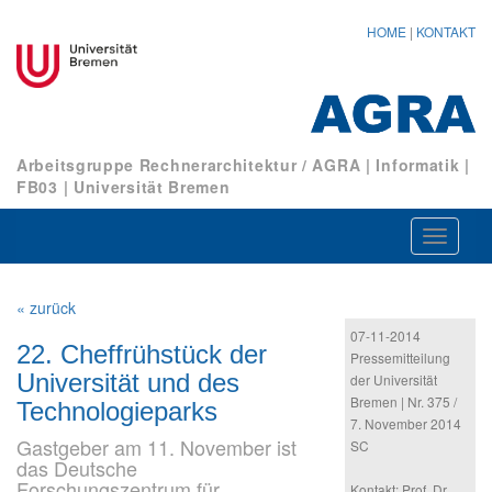
HOME
|
KONTAKT
Arbeitsgruppe Rechnerarchitektur / AGRA
|
Informatik
|
FB03
|
Universität Bremen
Navigat
ein-/au
« zurück
07-11-2014
22. Cheffrühstück der
Pressemitteilung
Universität und des
der Universität
Bremen | Nr. 375 /
Technologieparks
7. November 2014
Gastgeber am 11. November ist
SC
das Deutsche
Forschungszentrum für
Kontakt: Prof. Dr.