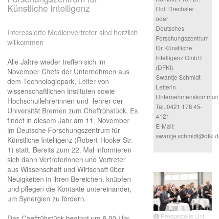
Künstliche Intelligenz
Rolf Drechsler
oder
Deutsches
Interessierte Medienvertreter sind herzlich
Forschungszentrum
willkommen
für Künstliche
Intelligenz GmbH
Alle Jahre wieder treffen sich im
(DFKI)
November Chefs der Unternehmen aus
Swantje Schmidt
dem Technologiepark, Leiter von
Leiterin
wissenschaftlichen Instituten sowie
Unternehmenskommuni
Hochschullehrerinnen und -lehrer der
Tel.:0421 178 45-
Universität Bremen zum Cheffrühstück. Es
4121
findet in diesem Jahr am 11. November
E-Mail:
im Deutsche Forschungszentrum für
swantje.schmidt@dfki.d
Künstliche Intelligenz (Robert-Hooke-Str.
1) statt. Bereits zum 22. Mal informieren
sich dann Vertreterinnen und Vertreter
aus Wissenschaft und Wirtschaft über
Neuigkeiten in ihren Bereichen, knüpfen
und pflegen die Kontakte untereinander,
um Synergien zu fördern.
Pressestelle Uni
Das Cheffrühstück beginnt um 9.00 Uhr