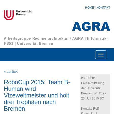
HOME
|
KONTAKT
Arbeitsgruppe Rechnerarchitektur / AGRA
|
Informatik
|
FB03
|
Universität Bremen
Navigat
ein-/au
« zurück
23-07-2015
RoboCup 2015: Team B-
Pressemitteilung
Human wird
der Universität
Bremen | Nr. 202 /
Vizeweltmeister und holt
23. Juli 2015 SC
drei Trophäen nach
Bremen
Kontakt: Rolf
Drechsler &