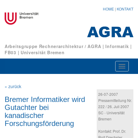
HOME
|
KONTAKT
Arbeitsgruppe Rechnerarchitektur / AGRA
|
Informatik
|
FB03
|
Universität Bremen
Navigat
ein-/au
« zurück
26-07-2007
Bremer Informatiker wird
Pressemitteilung Nr.
Gutachter bei
222 / 26. Juli 2007
SC - Universität
kanadischer
Bremen
Forschungsförderung
Kontakt: Prof. Dr.
Rolf Drechsler