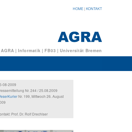
HOME
|
KONTAKT
/ AGRA
|
Informatik
|
FB03
|
Universität Bremen
5-08-2009
ressemitteilung Nr. 244 / 25.08.2009
eserKurier
Nr. 199, Mittwoch 26. August
009
ontakt: Prof. Dr. Rolf Drechlser