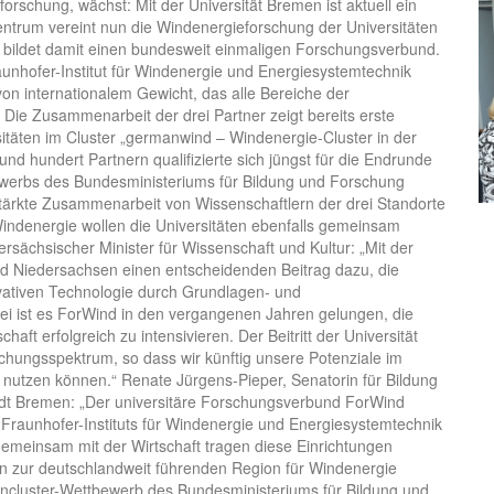
rschung, wächst: Mit der Universität Bremen ist aktuell ein
trum vereint nun die Windenergieforschung der Universitäten
ildet damit einen bundesweit einmaligen Forschungsverbund.
nhofer-Institut für Windenergie und Energiesystemtechnik
on internationalem Gewicht, das alle Bereiche der
ie Zusammenarbeit der drei Partner zeigt bereits erste
rsitäten im Cluster „germanwind – Windenergie-Cluster in der
d hundert Partnern qualifizierte sich jüngst für die Endrunde
ewerbs des Bundesministeriums für Bildung und Forschung
stärkte Zusammenarbeit von Wissenschaftlern der drei Standorte
indenergie wollen die Universitäten ebenfalls gemeinsam
rsächsischer Minister für Wissenschaft und Kultur: „Mit der
d Niedersachsen einen entscheidenden Beitrag dazu, die
ovativen Technologie durch Grundlagen- und
i ist es ForWind in den vergangenen Jahren gelungen, die
ft erfolgreich zu intensivieren. Der Beitritt der Universität
hungsspektrum, so dass wir künftig unsere Potenziale im
 nutzen können.“ Renate Jürgens-Pieper, Senatorin für Bildung
dt Bremen: „Der universitäre Forschungsverbund ForWind
Fraunhofer-Instituts für Windenergie und Energiesystemtechnik
meinsam mit der Wirtschaft tragen diese Einrichtungen
n zur deutschlandweit führenden Region für Windenergie
ncluster-Wettbewerb des Bundesministeriums für Bildung und