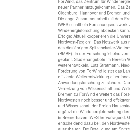
ForWind, das Zentrum für Windenergiefo
neuer Partner hinzugekommen. Das Zen
Oldenburg, Hannover und Bremen und b
Die enge Zusammenarbeit mit dem Frau
IWES schafft ein Forschungsnetzwerk v
Windenergieforschung abdecken kann. D
Erfolge: Aktuell kooperieren die Unive
Nordwest-Region”. Das Netzwerk aus run
des diesjährigen Spitzencluster-Wettb
(BMBF). In der Forschung ist eine ver
geplant. Studienangebote im Bereich W
weiterentwickeln. Lutz Stratmann, Niede
Förderung von ForWind leistet das Lan
effiziente Weiterentwicklung einer inn
Anwendungsforschung zu sichern. Dabe
Vernetzung von Wissenschaft und Wirtscha
Bremen zu ForWind erweitert das Forsc
Nordwesten noch besser und effektiver
und Wissenschaft der Freien Hansesta
ergänzt die Windenergieforschung des 
in Bremerhaven IWES hervorragend. Ge
entscheidend dazu bei, den Nordweste
auszubauen. Die Beteiligung am Spitze