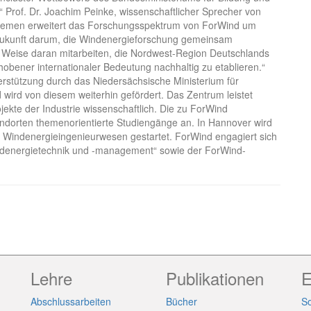
.“ Prof. Dr. Joachim Peinke, wissenschaftlicher Sprecher von
t Bremen erweitert das Forschungsspektrum von ForWind um
Zukunft darum, die Windenergieforschung gemeinsam
e Weise daran mitarbeiten, die Nordwest-Region Deutschlands
obener internationaler Bedeutung nachhaltig zu etablieren.“
rstützung durch das Niedersächsische Ministerium für
wird von diesem weiterhin gefördert. Das Zentrum leistet
ekte der Industrie wissenschaftlich. Die zu ForWind
andorten themenorientierte Studiengänge an. In Hannover wird
Windenergieingenieurwesen gestartet. ForWind engagiert sich
ndenergietechnik und -management“ sowie der ForWind-
Lehre
Publikationen
E
Abschlussarbeiten
Bücher
So