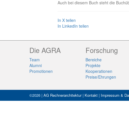
Auch bei diesem Buch steht die Buchüb
In X teilen
In LinkedIn teilen
Die AGRA
Forschung
Team
Bereiche
Alumni
Projekte
Promotionen
Kooperationen
Preise/Ehrungen
©2026 |
AG Rechnerarchitektur
|
Kontakt
|
Impressum & Da