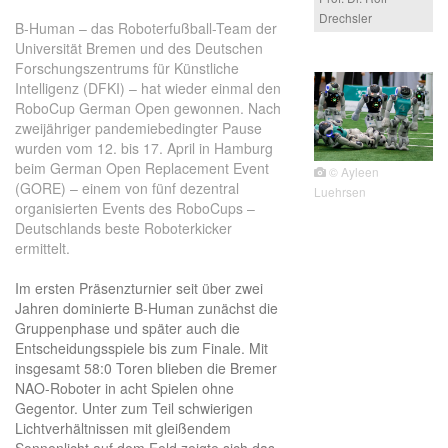
Drechsler
B-Human – das Roboterfußball-Team der
Universität Bremen und des Deutschen
Forschungszentrums für Künstliche
Intelligenz (DFKI) – hat wieder einmal den
RoboCup German Open gewonnen. Nach
zweijähriger pandemiebedingter Pause
wurden vom 12. bis 17. April in Hamburg
beim German Open Replacement Event
© Ayleen
(GORE) – einem von fünf dezentral
Luehrsen
organisierten Events des RoboCups –
Deutschlands beste Roboterkicker
ermittelt.
Im ersten Präsenzturnier seit über zwei
Jahren dominierte B-Human zunächst die
Gruppenphase und später auch die
Entscheidungsspiele bis zum Finale. Mit
insgesamt 58:0 Toren blieben die Bremer
NAO-Roboter in acht Spielen ohne
Gegentor. Unter zum Teil schwierigen
Lichtverhältnissen mit gleißendem
Sonnenlicht auf dem Feld zeigte sich das