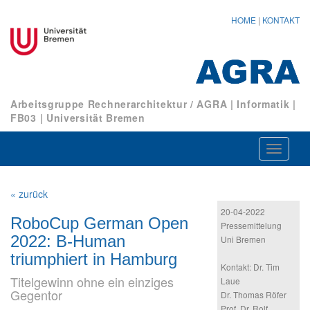
HOME
|
KONTAKT
Arbeitsgruppe Rechnerarchitektur / AGRA
|
Informatik
|
FB03
|
Universität Bremen
Navigat
ein-/au
« zurück
20-04-2022
RoboCup German Open
Pressemittelung
2022: B-Human
Uni Bremen
triumphiert in Hamburg
Kontakt: Dr. Tim
Titelgewinn ohne ein einziges
Laue
Gegentor
Dr. Thomas Röfer
Prof. Dr. Rolf