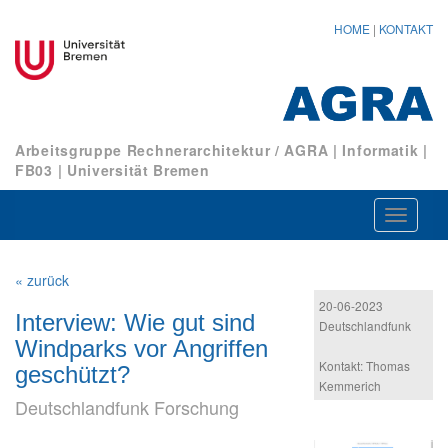
HOME
|
KONTAKT
Arbeitsgruppe Rechnerarchitektur / AGRA
|
Informatik
|
FB03
|
Universität Bremen
Navigat
ein-/au
« zurück
20-06-2023
Interview: Wie gut sind
Deutschlandfunk
Windparks vor Angriffen
Kontakt: Thomas
geschützt?
Kemmerich
Deutschlandfunk Forschung