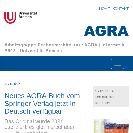
HOME
|
KONTAKT
Arbeitsgruppe Rechnerarchitektur / AGRA
|
Informatik
|
FB03
|
Universität Bremen
Navigat
ein-/au
« zurück
16-01-2024
Neues AGRA Buch vom
Kontakt: Rolf
Springer Verlag jetzt in
Drechsler
Deutsch verfügbar
Das Original wurde 2021
publiziert, es gibt hierbei aber
eine Besonderheit