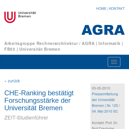
HOME
|
KONTAKT
Arbeitsgruppe Rechnerarchitektur / AGRA
|
Informatik
|
FB03
|
Universität Bremen
Navigat
ein-/au
« zurück
05-05-2010
CHE-Ranking bestätigt
Pressemitteilung
Forschungsstärke der
der Universität
Bremen | Nr. 125 /
Universität Bremen
04. Mai 2010 SC
ZEIT-Studienführer
Kontakt: Prof. Dr.
Rolf Drechsler