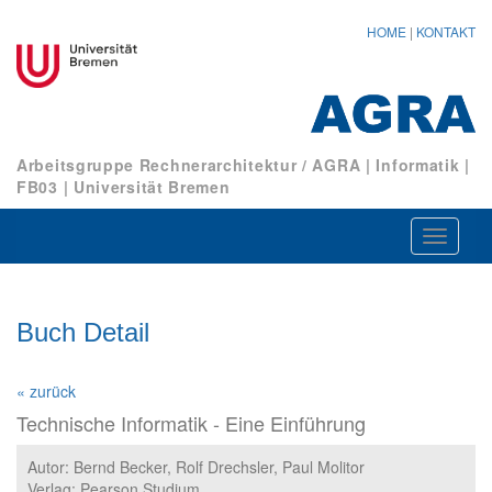
HOME
|
KONTAKT
Arbeitsgruppe Rechnerarchitektur / AGRA
|
Informatik
|
FB03
|
Universität Bremen
Navigat
ein-/au
Buch Detail
« zurück
Technische Informatik - Eine Einführung
Autor: Bernd Becker, Rolf Drechsler, Paul Molitor
Verlag: Pearson Studium