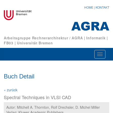
HOME
|
KONTAKT
Arbeitsgruppe Rechnerarchitektur / AGRA
|
Informatik
|
FB03
|
Universität Bremen
Navigat
ein-/au
Buch Detail
« zurück
Spectral Techniques in VLSI CAD
Autor: Mitchell A. Thornton, Rolf Drechsler, D. Michel Miller
Verlag: Kluwer Academic Publishers