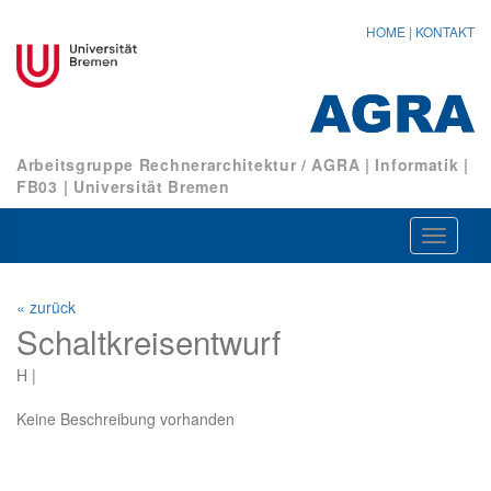
HOME
|
KONTAKT
Arbeitsgruppe Rechnerarchitektur / AGRA
|
Informatik
|
FB03
|
Universität Bremen
Navigat
ein-/au
« zurück
Schaltkreisentwurf
H |
Keine Beschreibung vorhanden