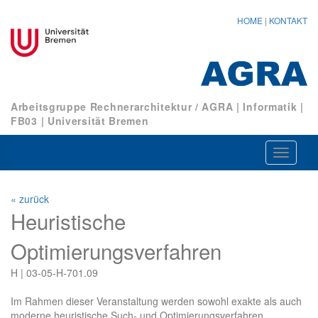
HOME
|
KONTAKT
Arbeitsgruppe Rechnerarchitektur / AGRA
|
Informatik
|
FB03
|
Universität Bremen
Navigat
ein-/au
« zurück
Heuristische
Optimierungsverfahren
H | 03-05-H-701.09
Im Rahmen dieser Veranstaltung werden sowohl exakte als auch
moderne heuristische Such- und Optimierungsverfahren