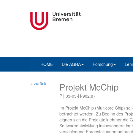
HOME
Die AGRA
Forschung
Leh
« zurück
Projekt McChip
P | 03-05-H-902.87
Im Projekt McChip (Multicore Chip) so
betrachtet werden. Zu Beginn des Proje
eignen sich die Projektteilnehmer die
Softwareentwicklung insbesondere im Hi
verschiedene Fragestellungen betracht