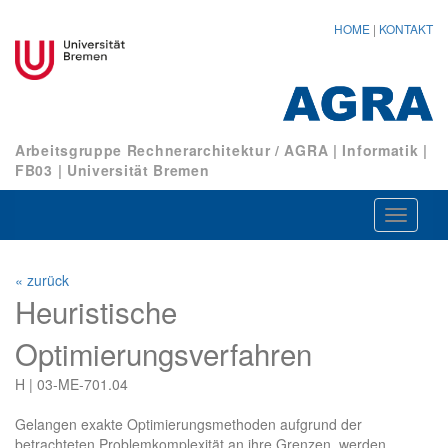
HOME
|
KONTAKT
Arbeitsgruppe Rechnerarchitektur / AGRA
|
Informatik
|
FB03
|
Universität Bremen
Navigat
ein-/au
« zurück
Heuristische
Optimierungsverfahren
H | 03-ME-701.04
Gelangen exakte Optimierungsmethoden aufgrund der
betrachteten Problemkomplexität an ihre Grenzen, werden