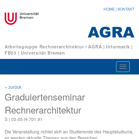
HOME
|
KONTAKT
Arbeitsgruppe Rechnerarchitektur / AGRA
|
Informatik
|
FB03
|
Universität Bremen
Navigat
ein-/au
« zurück
Graduiertenseminar
Rechnerarchitektur
S | 03-05-H-701.91
Die Veranstaltung richtet sich an Studierende des Hauptstudiums,
es werden aktuelle Themen aus den Bereichen