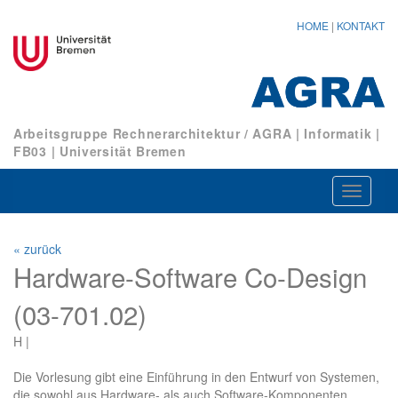
HOME
|
KONTAKT
Arbeitsgruppe Rechnerarchitektur / AGRA
|
Informatik
|
FB03
|
Universität Bremen
Navigat
ein-/au
« zurück
Hardware-Software Co-Design
(03-701.02)
H |
Die Vorlesung gibt eine Einführung in den Entwurf von Systemen,
die sowohl aus Hardware- als auch Software-Komponenten