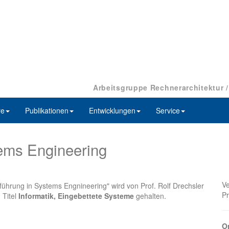
Arbeitsgruppe Rechnerarchitektur 
re
Publikationen
Entwicklungen
Service
tems Engineering
Ve
ührung in Systems Engnineering" wird von Prof. Rolf Drechsler
Pr
 Titel
Informatik, Eingebettete Systeme
gehalten.
Or