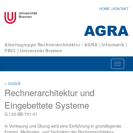
HOME
|
KONTAKT
Arbeitsgruppe Rechnerarchitektur / AGRA
|
Informatik
|
FB03
|
Universität Bremen
Navigat
ein-/au
« zurück
Rechnerarchitektur und
Eingebettete Systeme
G | 03-BB-701.01
In Vorlesung und Übung wird eine Einführung in grundlegende
Fragen, Methoden, und Techniken der Rechnerarchitektur