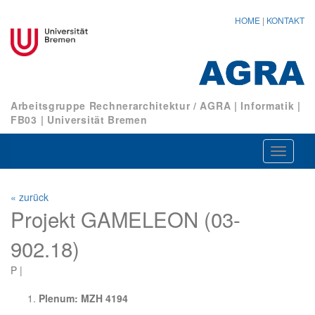
HOME
|
KONTAKT
Arbeitsgruppe Rechnerarchitektur / AGRA
|
Informatik
|
FB03
|
Universität Bremen
Navigat
ein-/au
« zurück
Projekt GAMELEON (03-
902.18)
P |
Plenum: MZH 4194