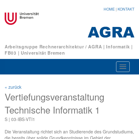
HOME
|
KONTAKT
Arbeitsgruppe Rechnerarchitektur / AGRA
|
Informatik
|
FB03
|
Universität Bremen
Navigat
ein-/au
« zurück
Vertiefungsveranstaltung
Technische Informatik 1
S | 03-IBS-VTI1
Die Veranstaltung richtet sich an Studierende des Grundstudiums,
die bereits über solide Grundkenntnisse im Gebiet der