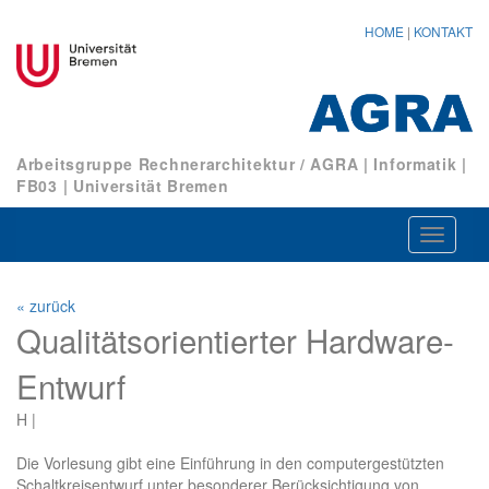
HOME
|
KONTAKT
Arbeitsgruppe Rechnerarchitektur / AGRA
|
Informatik
|
FB03
|
Universität Bremen
Navigat
ein-/au
« zurück
Qualitätsorientierter Hardware-
Entwurf
H |
Die Vorlesung gibt eine Einführung in den computergestützten
Schaltkreisentwurf unter besonderer Berücksichtigung von