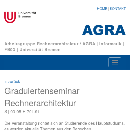
HOME
|
KONTAKT
Arbeitsgruppe Rechnerarchitektur / AGRA
|
Informatik
|
FB03
|
Universität Bremen
Navigat
ein-/au
« zurück
Graduiertenseminar
Rechnerarchitektur
S | 03-05-H-701.91
Die Veranstaltung richtet sich an Studierende des Hauptstudiums,
es werden aktuelle Themen aus den Bereichen