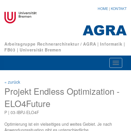
HOME
|
KONTAKT
Arbeitsgruppe Rechnerarchitektur / AGRA
|
Informatik
|
FB03
|
Universität Bremen
Navigat
ein-/au
« zurück
Projekt Endless Optimization -
ELO4Future
P | 03-IBPJ-ELO4F
Optimierung ist ein vielseitiges und weites Gebiet. Je nach
Anwendungssituation gibt es unterschiedliche