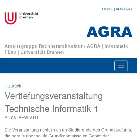
HOME
|
KONTAKT
Arbeitsgruppe Rechnerarchitektur / AGRA
|
Informatik
|
FB03
|
Universität Bremen
Navigat
ein-/au
« zurück
Vertiefungsveranstaltung
Technische Informatik 1
S | 03-IBFW-VTI1
Die Veranstaltung richtet sich an Studierende des Grundstudiums,
die bereits über solide Grundkenntnisse im Gebiet der