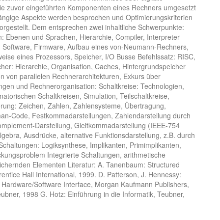
die zuvor eingeführten Komponenten eines Rechners umgesetzt
ngige Aspekte werden besprochen und Optimierungskriterien
orgestellt. Dem entsprechen zwei inhaltliche Schwerpunkte:
: Ebenen und Sprachen, Hierarchie, Compiler, Interpreter
, Software, Firmware, Aufbau eines von-Neumann-Rechners,
sweise eines Prozessors, Speicher, I/O Busse Befehlssatz: RISC,
cher: Hierarchie, Organisation, Caches, Hintergrundspeicher
ion von parallelen Rechnerarchitekturen, Exkurs über
ungen und Rechnerorganisation: Schaltkreise: Technologien,
atorischen Schaltkreisen, Simulation, Teilschaltkreise,
ierung: Zeichen, Zahlen, Zahlensysteme, Übertragung,
man-Code, Festkommadarstellungen, Zahlendarstellung durch
komplement-Darstellung, Gleitkommadarstellung (IEEE-754
lgebra, Ausdrücke, alternative Funktionsdarstellung, z.B. durch
haltungen: Logiksynthese, Implikanten, Primimplikanten,
kungsproblem Integrierte Schaltungen, arithmetische
ichernden Elementen Literatur: A. Tanenbaum: Structured
entice Hall International, 1999. D. Patterson, J. Hennessy:
 Hardware/Software Interface, Morgan Kaufmann Publishers,
ubner, 1998 G. Hotz: Einführung in die Informatik, Teubner,