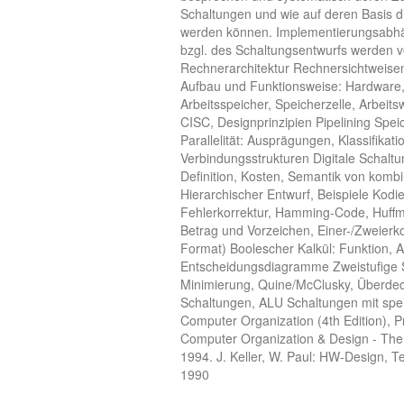
Schaltungen und wie auf deren Basis 
werden können. Implementierungsabhä
bzgl. des Schaltungsentwurfs werden v
Rechnerarchitektur Rechnersichtweisen
Aufbau und Funktionsweise: Hardware
Arbeitsspeicher, Speicherzelle, Arbeit
CISC, Designprinzipien Pipelining Spei
Parallelität: Ausprägungen, Klassifikat
Verbindungsstrukturen Digitale Schalt
Definition, Kosten, Semantik von kombin
Hierarchischer Entwurf, Beispiele Kod
Fehlerkorrektur, Hamming-Code, Huff
Betrag und Vorzeichen, Einer-/Zweier
Format) Boolescher Kalkül: Funktion, A
Entscheidungsdiagramme Zweistufige Sc
Minimierung, Quine/McClusky, Überdec
Schaltungen, ALU Schaltungen mit spe
Computer Organization (4th Edition), Pr
Computer Organization & Design - The
1994. J. Keller, W. Paul: HW-Design, Te
1990