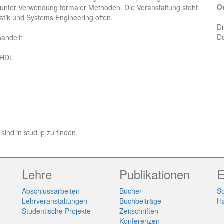
Or
 unter Verwendung formaler Methoden. Die Veranstaltung steht
tik und Systems Engineering offen.
Di
D
andelt:
VHDL
sind in stud.ip zu finden.
Lehre
Publikationen
E
Abschlussarbeiten
Bücher
So
Lehrveranstaltungen
Buchbeiträge
H
Studentische Projekte
Zeitschriften
Konferenzen