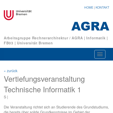
HOME
|
KONTAKT
Arbeitsgruppe Rechnerarchitektur / AGRA
|
Informatik
|
FB03
|
Universität Bremen
Navigat
ein-/au
« zurück
Vertiefungsveranstaltung
Technische Informatik 1
S |
Die Veranstaltung richtet sich an Studierende des Grundstudiums,
die bereits über solide Grundkenntnisse im Gebiet der