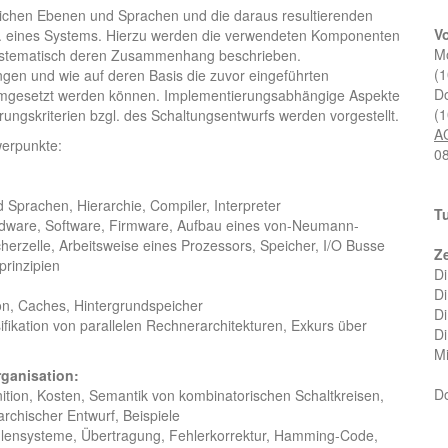
lichen Ebenen und Sprachen und die daraus resultierenden
V
. eines Systems. Hierzu werden die verwendeten Komponenten
Mo
ystematisch deren Zusammenhang beschrieben.
(1
ngen und wie auf deren Basis die zuvor eingeführten
Do
gesetzt werden können. Implementierungsabhängige Aspekte
(1
ngskriterien bzgl. des Schaltungsentwurfs werden vorgestellt.
A
werpunkte:
08
Sprachen, Hierarchie, Compiler, Interpreter
Tu
dware, Software, Firmware, Aufbau eines von-Neumann-
herzelle, Arbeitsweise eines Prozessors, Speicher, I/O Busse
Ze
prinzipien
Di
Di
ion, Caches, Hintergrundspeicher
Di
sifikation von parallelen Rechnerarchitekturen, Exkurs über
Di
Mi
ganisation:
Do
nition, Kosten, Semantik von kombinatorischen Schaltkreisen,
rarchischer Entwurf, Beispiele
hlensysteme, Übertragung, Fehlerkorrektur, Hamming-Code,