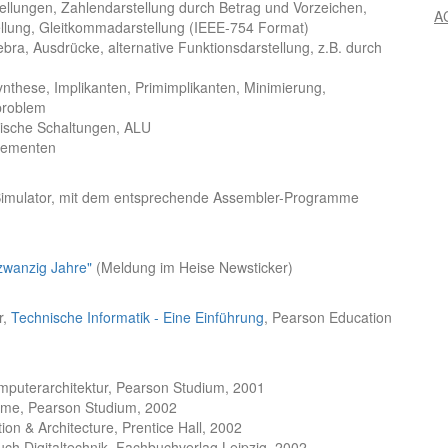
lungen, Zahlendarstellung durch Betrag und Vorzeichen,
A
llung, Gleitkommadarstellung (IEEE-754 Format)
ebra, Ausdrücke, alternative Funktionsdarstellung, z.B. durch
nthese, Implikanten, Primimplikanten, Minimierung,
problem
etische Schaltungen, ALU
lementen
imulator, mit dem entsprechende Assembler-Programme
zwanzig Jahre"
(Meldung im Heise Newsticker)
r,
Technische Informatik - Eine Einführung
, Pearson Education
puterarchitektur, Pearson Studium, 2001
teme, Pearson Studium, 2002
ion & Architecture, Prentice Hall, 2002
uch Digitaltechnik, Fachbuchverlag Leipzig, 2002