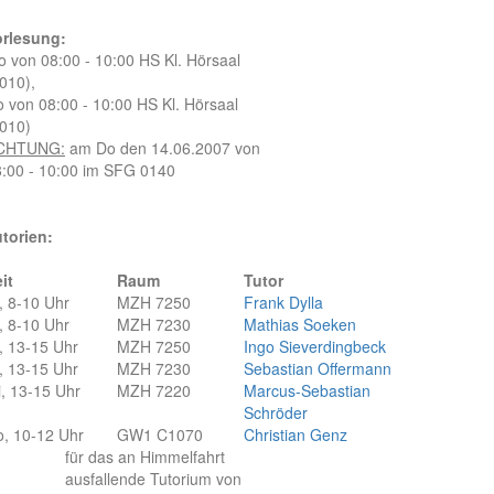
orlesung:
 von 08:00 - 10:00 HS Kl. Hörsaal
010),
 von 08:00 - 10:00 HS Kl. Hörsaal
010)
CHTUNG:
am Do den 14.06.2007 von
:00 - 10:00 im SFG 0140
torien:
it
Raum
Tutor
, 8-10 Uhr
MZH 7250
Frank Dylla
, 8-10 Uhr
MZH 7230
Mathias Soeken
, 13-15 Uhr
MZH 7250
Ingo Sieverdingbeck
, 13-15 Uhr
MZH 7230
Sebastian Offermann
, 13-15 Uhr
MZH 7220
Marcus-Sebastian
Schröder
, 10-12 Uhr
GW1 C1070
Christian Genz
für das an Himmelfahrt
ausfallende Tutorium von