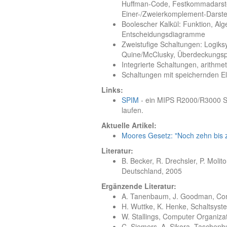
Huffman-Code, Festkommadarstel
Einer-/Zweierkomplement-Darste
Boolescher Kalkül: Funktion, Alg
Entscheidungsdiagramme
Zweistufige Schaltungen: Logiksy
Quine/McClusky, Überdeckungs
Integrierte Schaltungen, arithm
Schaltungen mit speichernden E
Links:
SPIM
- ein MIPS R2000/R3000 S
laufen.
Aktuelle Artikel:
Moores Gesetz: "Noch zehn bis 
Literatur:
B. Becker, R. Drechsler, P. Molito
Deutschland, 2005
Ergänzende Literatur:
A. Tanenbaum, J. Goodman, Com
H. Wuttke, K. Henke, Schaltsys
W. Stallings, Computer Organizat
C. Siemers, A. Sikora, Taschenb