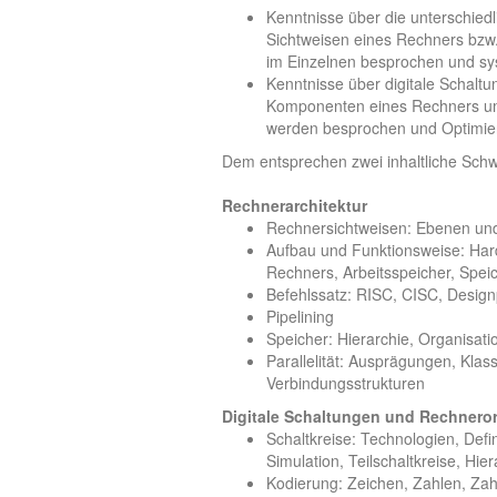
Kenntnisse über die unterschied
Sichtweisen eines Rechners bzw
im Einzelnen besprochen und s
Kenntnisse über digitale Schaltu
Komponenten eines Rechners um
werden besprochen und Optimieru
Dem entsprechen zwei inhaltliche Sch
Rechnerarchitektur
Rechnersichtweisen: Ebenen und 
Aufbau und Funktionsweise: Har
Rechners, Arbeitsspeicher, Speic
Befehlssatz: RISC, CISC, Design
Pipelining
Speicher: Hierarchie, Organisat
Parallelität: Ausprägungen, Klas
Verbindungsstrukturen
Digitale Schaltungen und Rechneror
Schaltkreise: Technologien, Defi
Simulation, Teilschaltkreise, Hie
Kodierung: Zeichen, Zahlen, Za