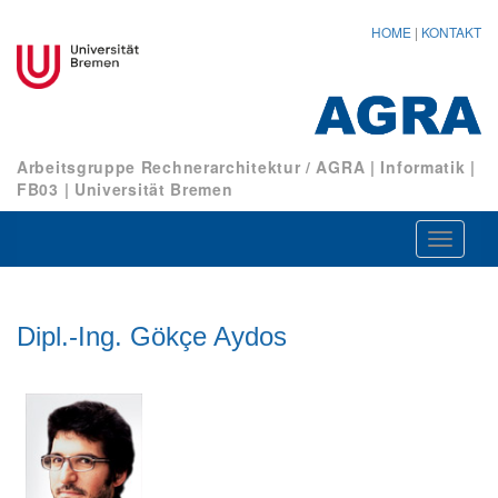
HOME
|
KONTAKT
Arbeitsgruppe Rechnerarchitektur / AGRA
|
Informatik
|
FB03
|
Universität Bremen
Navigat
ein-/au
Dipl.-Ing. Gökçe Aydos