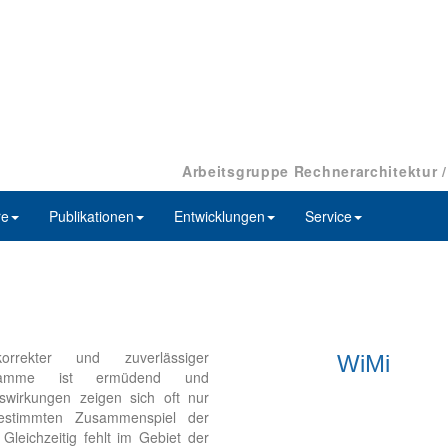
Arbeitsgruppe Rechnerarchitektur 
re
Publikationen
Entwicklungen
Service
rrekter und zuverlässiger
WiMi
ogramme ist ermüdend und
auswirkungen zeigen sich oft nur
estimmten Zusammenspiel der
Gleichzeitig fehlt im Gebiet der