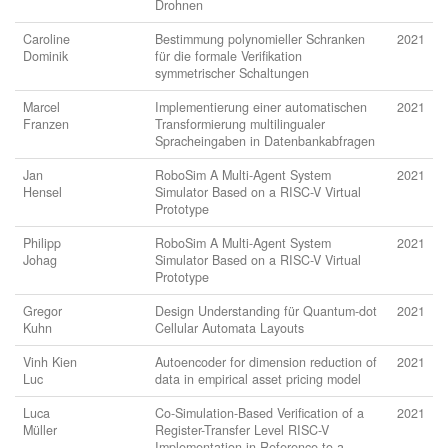
Drohnen
Caroline
Bestimmung polynomieller Schranken
2021
Dominik
für die formale Verifikation
symmetrischer Schaltungen
Marcel
Implementierung einer automatischen
2021
Franzen
Transformierung multilingualer
Spracheingaben in Datenbankabfragen
Jan
RoboSim A Multi-Agent System
2021
Hensel
Simulator Based on a RISC-V Virtual
Prototype
Philipp
RoboSim A Multi-Agent System
2021
Johag
Simulator Based on a RISC-V Virtual
Prototype
Gregor
Design Understanding für Quantum-dot
2021
Kuhn
Cellular Automata Layouts
Vinh Kien
Autoencoder for dimension reduction of
2021
Luc
data in empirical asset pricing model
Luca
Co-Simulation-Based Verification of a
2021
Müller
Register-Transfer Level RISC-V
Implementation in Reference to a