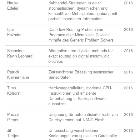
Hauke
Kuhhandel-Strategien in einer
2016
Edeler
stochastischen, dynamischen und
kompetitiven Mehrspielerumgebung mit
partiell imperfekter Information
Igor
Das Flow-Routing-Problem von
2016
Kazhdan
Programmable Microfluidic Devices
mithilfe des Generic Problem Solvers
Schneider
Alternative area division methods for
2016
Kevin Leonard
exact routing on digital microfluidic
biochips
Patrick
Zeitsynchrone Erfassung seismischer
2016
Kleinermann
Sensordaten
Timo
Hardwareparallelität, moderne CPU-
2016
Kohorst
Instruktionen und effiziente
Datenhaltung in Backupsoftware
ausnutzen
Pascal
Umgebung für automatisierte Tests von
2016
Pieper
Dateisystemen auf NAND-Flash
Jil
Untersuchung verschiedener
2016
Tietjen
Kodierungen von speziellen Cardinality