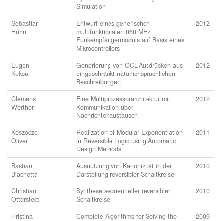
Simulation
Sebastian
Entwurf eines generischen
2012
Huhn
multifunktionalen 868 MHz
Funkempfängermoduls auf Basis eines
Mikrocontrollers
Eugen
Generierung von OCL-Ausdrücken aus
2012
Kuksa
eingeschränkt natürlichsprachlichen
Beschreibungen
Clemens
Eine Multiprozessorarchitektur mit
2012
Werther
Kommunikation über
Nachrichtenaustausch
Keszöcze
Realization of Modular Exponentiation
2011
Oliver
in Reversible Logic using Automatic
Design Methods
Bastian
Ausnutzung von Kanonizität in der
2010
Blachetta
Darstellung reversibler Schaltkreise
Christian
Synthese sequentieller reversibler
2010
Otterstedt
Schaltkreise
Hristina
Complete Algorithms for Solving the
2009