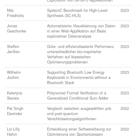
Nils
SystemC Benchmark for High-Level
2023
Friedrichs
Synthesis (SC-HLS)
Jonas
Automatisierte Visualisierung von Daten
2023
Geschonke
in einer Web-Applikation auf Basis
explorativer Datenanalyse
Steffen
Güte- und effizienzbasierte Performanz
2023
Janßen
unterschiedlicher bio-inspirierter
Verfahren auf klassischen
Optimierungsproblemen
Wilhelm
Supporting Bluetooth Low Energy
2023
Jochim
Keyboards in Environments without a
Bluetooth Stack
Kateryna
Polynomial Formal Verification of a
2023
Sieraia
Generalized Conditional Sum Adder
Pal Singh
Vergleich zwischen ausgewählten prä-
2022
Davinder
und post-quantum
Verschlüsselungsalgorithmen
Liz-Lilly
Entwicklung einer Softwarelösung zur
2022
Hahm
Optimierung von Sportprozessen