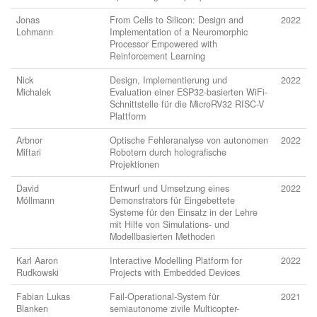
Jonas
From Cells to Silicon: Design and
2022
Lohmann
Implementation of a Neuromorphic
Processor Empowered with
Reinforcement Learning
Nick
Design, Implementierung und
2022
Michalek
Evaluation einer ESP32-basierten WiFi-
Schnittstelle für die MicroRV32 RISC-V
Plattform
Arbnor
Optische Fehleranalyse von autonomen
2022
Miftari
Robotern durch holografische
Projektionen
David
Entwurf und Umsetzung eines
2022
Möllmann
Demonstrators für Eingebettete
Systeme für den Einsatz in der Lehre
mit Hilfe von Simulations- und
Modellbasierten Methoden
Karl Aaron
Interactive Modelling Platform for
2022
Rudkowski
Projects with Embedded Devices
Fabian Lukas
Fail-Operational-System für
2021
Blanken
semiautonome zivile Multicopter-