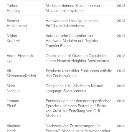
Torben
Modellgetriebene Simulation von
2013
Hansing
Microcontrollersystemen
Sascha
Hardwarebeschleunigung eines
2013
Hestermann
Erfüllbarkeitsbeweisers
Niklas
Automatische Integration von
2013
Krafczyk
Hardware-Modulen auf Register-
Transfer-Ebene
Aaron Frederick
Optimization of Quantum Circuits for
2013
Lye
Linear Nearest Neighbor Architectures
Ali
Synthese reversibler Funktionen mithilfe
2013
Mohammadzadeh
des Zauberwürfels
Marc
Comparing UML Models to Natural
2013
Niehaus
Language Specifications
Lennart
Entwicklung einer domänenspezifischen
2013
Pleuß
Sprache und eines Editors auf Basis
von Xtext zur Erstellung von GUI-
Modellen
Vladimir
Nachweis von Zusicherungen für
2012
Herdt
SystemC Modelle mithilfe symbolischer