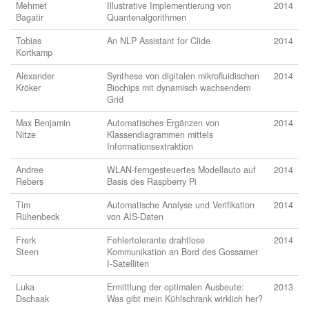
Mehmet
Illustrative Implementierung von
2014
Bagatir
Quantenalgorithmen
Tobias
An NLP Assistant for Clide
2014
Kortkamp
Alexander
Synthese von digitalen mikrofluidischen
2014
Kröker
Biochips mit dynamisch wachsendem
Grid
Max Benjamin
Automatisches Ergänzen von
2014
Nitze
Klassendiagrammen mittels
Informationsextraktion
Andree
WLAN-ferngesteuertes Modellauto auf
2014
Rebers
Basis des Raspberry Pi
Tim
Automatische Analyse und Verifikation
2014
Rühenbeck
von AIS-Daten
Frerk
Fehlertolerante drahtlose
2014
Steen
Kommunikation an Bord des Gossamer
I-Satelliten
Luka
Ermittlung der optimalen Ausbeute:
2013
Dschaak
Was gibt mein Kühlschrank wirklich her?