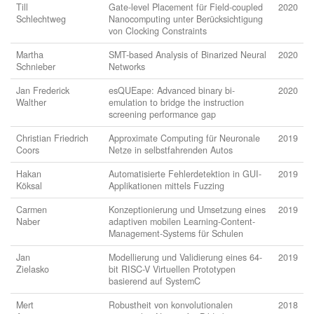
Till
Gate-level Placement für Field-coupled
2020
Schlechtweg
Nanocomputing unter Berücksichtigung
von Clocking Constraints
Martha
SMT-based Analysis of Binarized Neural
2020
Schnieber
Networks
Jan Frederick
esQUEape: Advanced binary bi-
2020
Walther
emulation to bridge the instruction
screening performance gap
Christian Friedrich
Approximate Computing für Neuronale
2019
Coors
Netze in selbstfahrenden Autos
Hakan
Automatisierte Fehlerdetektion in GUI-
2019
Köksal
Applikationen mittels Fuzzing
Carmen
Konzeptionierung und Umsetzung eines
2019
Naber
adaptiven mobilen Learning-Content-
Management-Systems für Schulen
Jan
Modellierung und Validierung eines 64-
2019
Zielasko
bit RISC-V Virtuellen Prototypen
basierend auf SystemC
Mert
Robustheit von konvolutionalen
2018