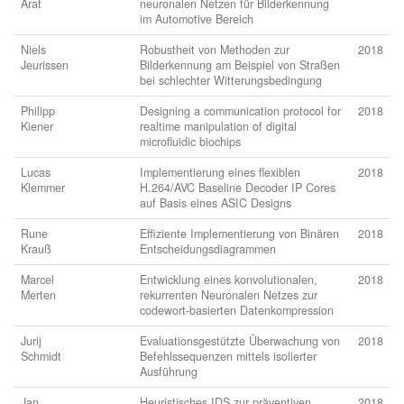
Arat
neuronalen Netzen für Bilderkennung
im Automotive Bereich
Niels
Robustheit von Methoden zur
2018
Jeurissen
Bilderkennung am Beispiel von Straßen
bei schlechter Witterungsbedingung
Philipp
Designing a communication protocol for
2018
Kiener
realtime manipulation of digital
microfluidic biochips
Lucas
Implementierung eines flexiblen
2018
Klemmer
H.264/AVC Baseline Decoder IP Cores
auf Basis eines ASIC Designs
Rune
Effiziente Implementierung von Binären
2018
Krauß
Entscheidungsdiagrammen
Marcel
Entwicklung eines konvolutionalen,
2018
Merten
rekurrenten Neuronalen Netzes zur
codewort-basierten Datenkompression
Jurij
Evaluationsgestützte Überwachung von
2018
Schmidt
Befehlssequenzen mittels isolierter
Ausführung
Jan
Heuristisches IDS zur präventiven
2018