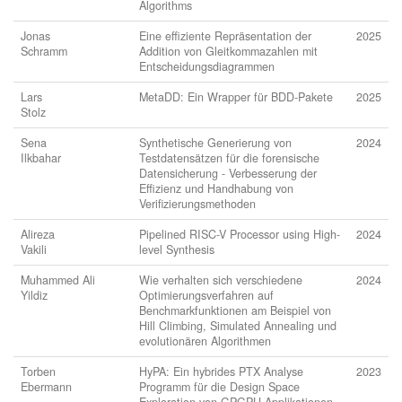
Algorithms
Jonas
Eine effiziente Repräsentation der
2025
Schramm
Addition von Gleitkommazahlen mit
Entscheidungsdiagrammen
Lars
MetaDD: Ein Wrapper für BDD-Pakete
2025
Stolz
Sena
Synthetische Generierung von
2024
Ilkbahar
Testdatensätzen für die forensische
Datensicherung - Verbesserung der
Effizienz und Handhabung von
Verifizierungsmethoden
Alireza
Pipelined RISC-V Processor using High-
2024
Vakili
level Synthesis
Muhammed Ali
Wie verhalten sich verschiedene
2024
Yildiz
Optimierungsverfahren auf
Benchmarkfunktionen am Beispiel von
Hill Climbing, Simulated Annealing und
evolutionären Algorithmen
Torben
HyPA: Ein hybrides PTX Analyse
2023
Ebermann
Programm für die Design Space
Exploration von GPGPU Applikationen