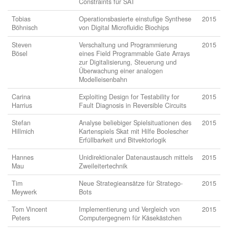
Constraints für SAT
Tobias
Operationsbasierte einstufige Synthese
2015
Böhnisch
von Digital Microfluidic Biochips
Steven
Verschaltung und Programmierung
2015
Bösel
eines Field Programmable Gate Arrays
zur Digitalisierung, Steuerung und
Überwachung einer analogen
Modelleisenbahn
Carina
Exploiting Design for Testability for
2015
Harrius
Fault Diagnosis in Reversible Circuits
Stefan
Analyse beliebiger Spielsituationen des
2015
Hillmich
Kartenspiels Skat mit Hilfe Boolescher
Erfüllbarkeit und Bitvektorlogik
Hannes
Unidirektionaler Datenaustausch mittels
2015
Mau
Zweileitertechnik
Tim
Neue Strategieansätze für Stratego-
2015
Meywerk
Bots
Tom Vincent
Implementierung und Vergleich von
2015
Peters
Computergegnern für Käsekästchen