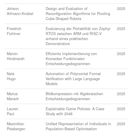
Johann
Design and Evaluation of
2025
Arfmann-Knübel
Reconfiguration Algorithms for Pivoting
Cube-Shaped Robots
Friedrich
Evaluierung der Portabilität von Zephyr
2025
Fichtner
RTOS zwischen ARM und RISC-V
anhand eines praktischen
Demonstrators
Marvin
Effiziente Implementierung von
2025
Hindmarsh
Kronecker Funktionalen
Entscheidungsdiagrammen
Nele
Automation of Polynomial Formal
2025
Hugo
Verification with Large Language
Models
Marius
Bildkompression mit Algebraischen
2025
Marach
Entscheidungsdiagrammen
Lauren
Explainable Game Policies: A Case
2025
Paul
Study with 2048
Maximilian
Unified Representation of Individuals in
2025
Piesbergen
Population-Based Optimisation