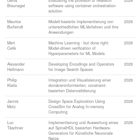
Denis
Evaluating the provision of research
2026
Braunagel
software using container orchestration
solution
Maurice
Modell-basierte Implementierung von
2026
Burfeindt
unterschiedlichen ML-Verfahren und ihre
Anwendungen
Mert
Machine Learning - but done right:
2026
Celik
Model-driven verification of
Hyperparameters for ML Models
Alexander
Developing Encodings and Operators
2026
Hellmann
for Image Search Spaces
Philip
Integration und Visualisierung einer
2026
Klaila
domäneninformierten, constraint-
basierten Datenvalidierung
Jannis
Design Space Exploration Using
2026
Motz
CrossSim for Analog In-memory
Computing
Luc
Implementierung und Auswertung eines
2026
Täschner
auf SpinalHDL basierten Hardware-
Generators für Künstliche Neuronale
Netze