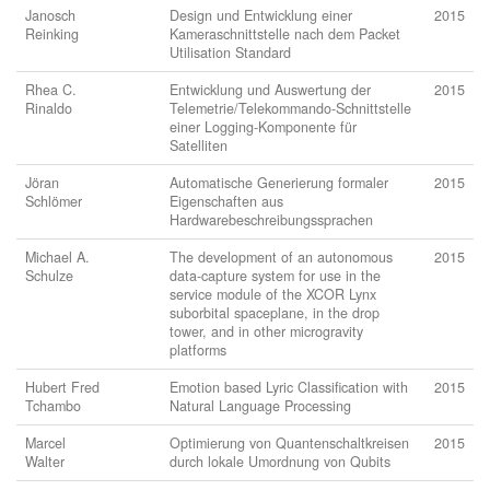
Janosch
Design und Entwicklung einer
2015
Reinking
Kameraschnittstelle nach dem Packet
Utilisation Standard
Rhea C.
Entwicklung und Auswertung der
2015
Rinaldo
Telemetrie/Telekommando-Schnittstelle
einer Logging-Komponente für
Satelliten
Jöran
Automatische Generierung formaler
2015
Schlömer
Eigenschaften aus
Hardwarebeschreibungssprachen
Michael A.
The development of an autonomous
2015
Schulze
data-capture system for use in the
service module of the XCOR Lynx
suborbital spaceplane, in the drop
tower, and in other microgravity
platforms
Hubert Fred
Emotion based Lyric Classification with
2015
Tchambo
Natural Language Processing
Marcel
Optimierung von Quantenschaltkreisen
2015
Walter
durch lokale Umordnung von Qubits