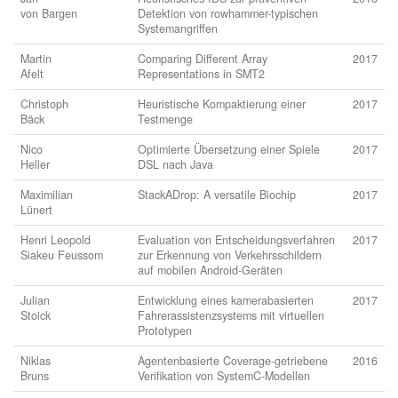
von Bargen
Detektion von rowhammer-typischen
Systemangriffen
Martin
Comparing Different Array
2017
Afelt
Representations in SMT2
Christoph
Heuristische Kompaktierung einer
2017
Bäck
Testmenge
Nico
Optimierte Übersetzung einer Spiele
2017
Heller
DSL nach Java
Maximilian
StackADrop: A versatile Biochip
2017
Lünert
Henri Leopold
Evaluation von Entscheidungsverfahren
2017
Siakeu Feussom
zur Erkennung von Verkehrsschildern
auf mobilen Android-Geräten
Julian
Entwicklung eines kamerabasierten
2017
Stoick
Fahrerassistenzsystems mit virtuellen
Prototypen
Niklas
Agentenbasierte Coverage-getriebene
2016
Bruns
Verifikation von SystemC-Modellen