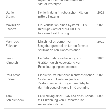
Virtual Prototype
Daniel
Fehlerfindung in robotischen Plänen
2021
Staack
mittels Fuzzing
Maximilian
Die Verifikation eines SystemC TLM
2020
Eschert
Interrupt Controller für RISC-V
basierend auf Fuzzing
Mahmoud
Maschinelles Lernen von
2020
Fakhouri
Umgebungsmodellen für die formale
Verifikation von Roboterplänen
Leon
Betriebszustandserkennung von
2020
Klimasch
Geräten durch Auswertung von
Beschleunigungssensordaten
Paul Amos
Predictive Maintenance nichttechnischer
2020
Kreiner
Systeme auf Basis subjektiver
Zustandseinschätzungen am Beispiel
der Fahrzeugreinigung im Carsharing
Tom
Entwicklung einer ROS-basierten Sonde
2020
Schierenbeck
zur Erkennung von Fischarten mit
neuronalen Netzen